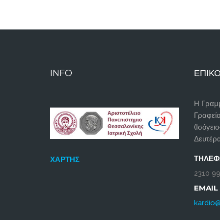
INFO
ΕΠΙΚΟ
Η Γραμμ
Γραφεί
(Ισόγειο
Δευτέρα
ΤΗΛΈ
ΧΆΡΤΗΣ
2310 99
EMAIL
kardio