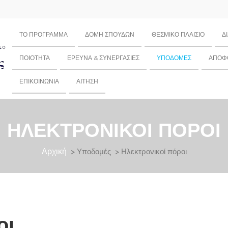
ΤΟ ΠΡΌΓΡΑΜΜΑ
ΔΟΜΉ ΣΠΟΥΔΏΝ
ΘΕΣΜΙΚΌ ΠΛΑΊΣΙΟ
Δ
ΠΟΙΌΤΗΤΑ
ΈΡΕΥΝΑ & ΣΥΝΕΡΓΑΣΊΕΣ
ΥΠΟΔΟΜΈΣ
ΑΠΌΦΟ
ΕΠΙΚΟΙΝΩΝΊΑ
ΑΊΤΗΣΗ
ΗΛΕΚΤΡΟΝΙΚΟΊ ΠΌΡΟΙ
Αρχική
> Υποδομές > Ηλεκτρονικοί πόροι
οι