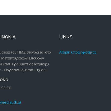
ΙΝΩΝΊΑ
LINKS
ατεία του ΠΜΣ στεγάζεται στο
Αίτηση υποψηφιότητας
ο Μεταπτυχιακών Σπουδών
-έναντι Γραμματείας Ιατρικής),
 - Παρασκευή 11:00 - 13.00
ΦΩΝΟ
 93 38
@med.auth.gr