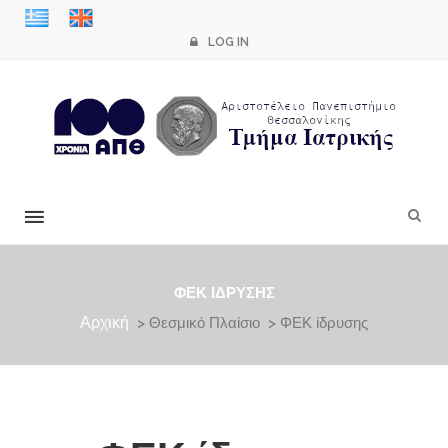
LOG IN
×
ΦΕΚ ΊΔΡΥΣΗΣ
Αρχική
> Θεσμικό Πλαίσιο > ΦΕΚ ίδρυσης