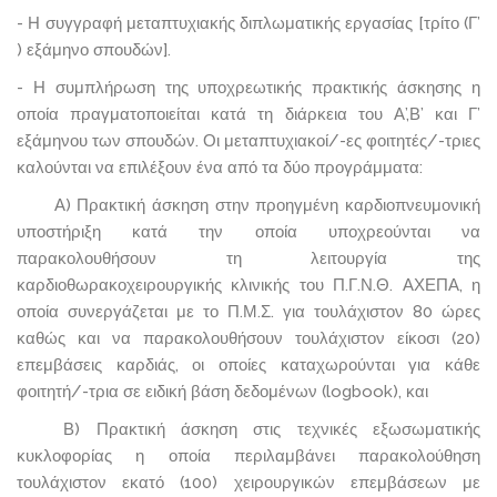
- Η συγγραφή μεταπτυχιακής διπλωματικής εργασίας [τρίτο (Γ’
) εξάμηνο σπουδών].
- Η συμπλήρωση της υποχρεωτικής πρακτικής άσκησης η
οποία πραγματοποιείται κατά τη διάρκεια του Α’,Β’ και Γ’
εξάμηνου των σπουδών. Οι μεταπτυχιακοί/-ες φοιτητές/-τριες
καλούνται να επιλέξουν ένα από τα δύο προγράμματα:
Α) Πρακτική άσκηση στην προηγμένη καρδιοπνευμονική
υποστήριξη κατά την οποία υποχρεούνται να
παρακολουθήσουν τη λειτουργία της
καρδιοθωρακοχειρουργικής κλινικής του Π.Γ.Ν.Θ. ΑΧΕΠΑ, η
οποία συνεργάζεται με το Π.Μ.Σ. για τουλάχιστον 80 ώρες
καθώς και να παρακολουθήσουν τουλάχιστον είκοσι (20)
επεμβάσεις καρδιάς, οι οποίες καταχωρούνται για κάθε
φοιτητή/-τρια σε ειδική βάση δεδομένων (logbook), και
Β) Πρακτική άσκηση στις τεχνικές εξωσωματικής
κυκλοφορίας η οποία περιλαμβάνει παρακολούθηση
τουλάχιστον εκατό (100) χειρουργικών επεμβάσεων με