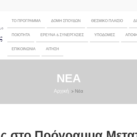
ΤΟ ΠΡΌΓΡΑΜΜΑ
ΔΟΜΉ ΣΠΟΥΔΏΝ
ΘΕΣΜΙΚΌ ΠΛΑΊΣΙΟ
Δ
ΠΟΙΌΤΗΤΑ
ΈΡΕΥΝΑ & ΣΥΝΕΡΓΑΣΊΕΣ
ΥΠΟΔΟΜΈΣ
ΑΠΌΦΟ
ΕΠΙΚΟΙΝΩΝΊΑ
ΑΊΤΗΣΗ
ΝΈΑ
Αρχική
> Νέα
ής στο Πρόγραμμα Μετ