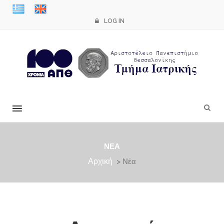
LOG IN
×
ΝΈΑ
Αρχική
> Νέα