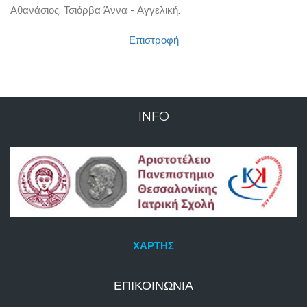
Αθανάσιος, Τσιόρβα Άννα - Αγγελική.
Επιστροφή
INFO
ΧΆΡΤΗΣ
ΕΠΙΚΟΙΝΩΝΊΑ