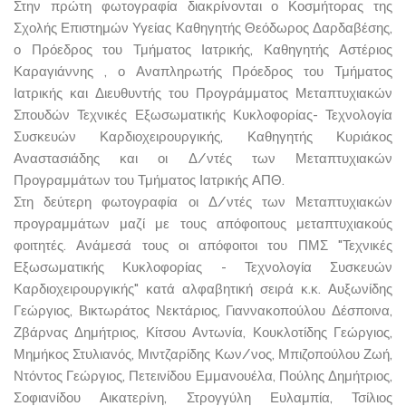
Στην πρώτη φωτογραφία διακρίνονται ο Κοσμήτορας της
Σχολής Επιστημών Υγείας Καθηγητής Θεόδωρος Δαρδαβέσης,
ο Πρόεδρος του Τμήματος Ιατρικής, Καθηγητής Αστέριος
Καραγιάννης , ο Αναπληρωτής Πρόεδρος του Τμήματος
Ιατρικής και Διευθυντής του Προγράμματος Μεταπτυχιακών
Σπουδών Τεχνικές Εξωσωματικής Κυκλοφορίας- Τεχνολογία
Συσκευών Καρδιοχειρουργικής, Καθηγητής Κυριάκος
Αναστασιάδης και οι Δ/ντές των Μεταπτυχιακών
Προγραμμάτων του Τμήματος Ιατρικής ΑΠΘ.
Στη δεύτερη φωτογραφία οι Δ/ντές των Μεταπτυχιακών
προγραμμάτων μαζί με τους απόφοιτους μεταπτυχιακούς
φοιτητές. Ανάμεσά τους οι απόφοιτοι του ΠΜΣ "Τεχνικές
Εξωσωματικής Κυκλοφορίας - Τεχνολογία Συσκευών
Καρδιοχειρουργικής" κατά αλφαβητική σειρά κ.κ. Αυξωνίδης
Γεώργιος, Βικτωράτος Νεκτάριος, Γιαννακοπούλου Δέσποινα,
Ζβάρνας Δημήτριος, Κίτσου Αντωνία, Κουκλοτίδης Γεώργιος,
Μημήκος Στυλιανός, Μιντζαρίδης Κων/νος, Μπιζοπούλου Ζωή,
Ντόντος Γεώργιος, Πετεινίδου Εμμανουέλα, Πούλης Δημήτριος,
Σοφιανίδου Αικατερίνη, Στρογγύλη Ευλαμπία, Τσίλιος